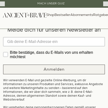
Close
SPARE 30% MIT UNSEREN STARTER BUNDLES
Cart
Direkt
Drawer
Shop
Bestseller
Ratgebe
zum
Abonnements
Inhalt
N
Melde dich für unseren Newsletter an
e
w
Bitte bestätige, dass du E-Mails von uns erhalten
s
möchtest
l
Anmelden
e
Wir verwenden E-Mail und gezielte Online-Werbung, um dir
t
Informationen zu unseren Produkten und Services, exklusive Angebote
und weitere Marketinginhalte zu senden – basierend auf den
t
Informationen, die wir über dich sammeln, wie z. B. deine E-Mail-
Adresse, deinen allgemeinen Standort sowie deinen Kauf- und
Websiteverlauf.
e
Wir verarbeiten deine personenbezogenen Daten gemäß unserer