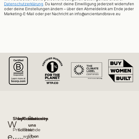
r
Datenschutzerklärung
. Du kannst deine Einwilligung jederzeit widerrufen
oder deine Einstellungen ändern – über den Abmeldelink am Ende jeder
Marketing-E-Mail oder per Nachricht an info@ancientandbrave.eu
Shop
Informationen
Community
Über
W
uns
Produkte
Kontakt
Freunde
e
werben
Über