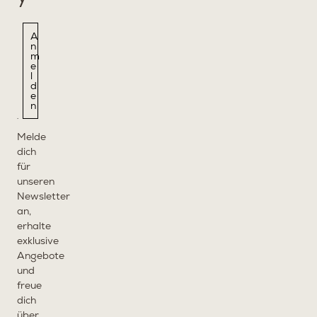
A
n
m
e
l
d
e
n
Melde
dich
für
unseren
Newsletter
an,
erhalte
exklusive
Angebote
und
freue
dich
über