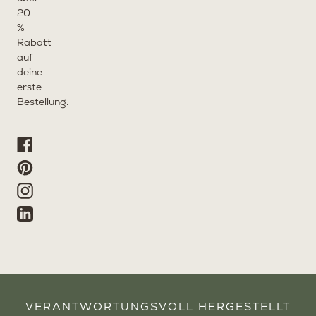
20
%
Rabatt
auf
deine
erste
Bestellung.
Facebook
Pinterest
Instagram
Linkedin
VERANTWORTUNGSVOLL HERGESTELLT